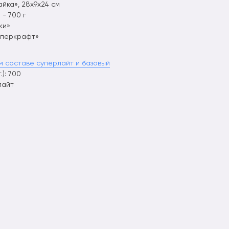
йка», 28х9х24 см
- 700 г
ки»
аперкрафт»
м составе суперлайт и базовый
): 700
лайт