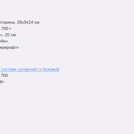
торина, 28х9х24 см
 700 г
», 20 см
ебя»
перкрафт»
 составе суперлайт и базовый
 700
йт